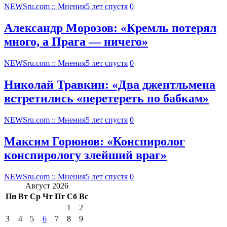
NEWSru.com :: Мнения
5 лет спустя
0
Александр Морозов: «Кремль потерял
много, а Прага — ничего»
NEWSru.com :: Мнения
5 лет спустя
0
Николай Травкин: «Два джентльмена
встретились «перетереть по бабкам»
NEWSru.com :: Мнения
5 лет спустя
0
Максим Горюнов: «Конспиролог
конспирологу злейший враг»
NEWSru.com :: Мнения
5 лет спустя
0
Август 2026
Пн
Вт
Ср
Чт
Пт
Сб
Вс
1
2
3
4
5
6
7
8
9