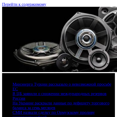
Перейти к содержимому
7 августа, 2026
Минэнерго Турции рассказало о невозможной просьбе
ЕС
В ЦБ заявили о снижении международных резервов
России
На Украине раскрыли данные по дефициту торгового
баланса за семь месяцев
СМИ назвали сделку по Ормузскому проливу