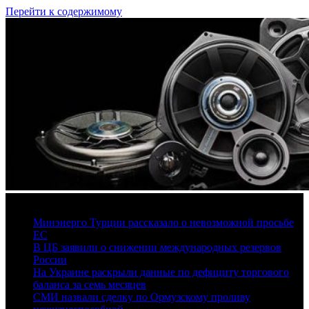
Перейти к содержимому
7 августа, 2026
Минэнерго Турции рассказало о невозможной просьбе
ЕС
В ЦБ заявили о снижении международных резервов
России
На Украине раскрыли данные по дефициту торгового
баланса за семь месяцев
СМИ назвали сделку по Ормузскому проливу