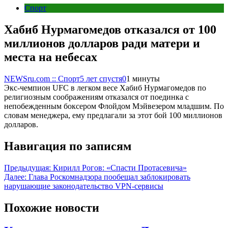
Спорт
Хабиб Нурмагомедов отказался от 100
миллионов долларов ради матери и
места на небесах
NEWSru.com :: Спорт
5 лет спустя
0
1 минуты
Экс-чемпион UFC в легком весе Хабиб Нурмагомедов по
религиозным соображениям отказался от поединка с
непобежденным боксером Флойдом Мэйвезером младшим. По
словам менеджера, ему предлагали за этот бой 100 миллионов
долларов.
Навигация по записям
Предыдущая:
Кирилл Рогов: «Спасти Протасевича»
Далее:
Глава Роскомнадзора пообещал заблокировать
нарушающие законодательство VPN-сервисы
Похожие новости