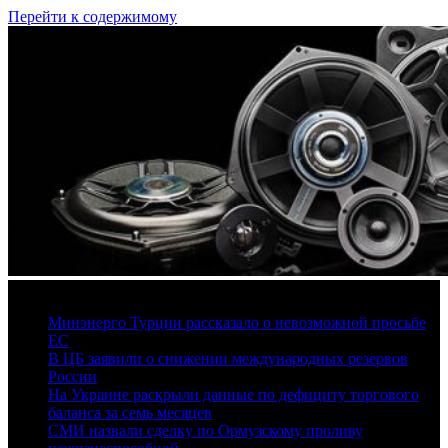
Перейти к содержимому
7 августа, 2026
Минэнерго Турции рассказало о невозможной просьбе
ЕС
В ЦБ заявили о снижении международных резервов
России
На Украине раскрыли данные по дефициту торгового
баланса за семь месяцев
СМИ назвали сделку по Ормузскому проливу