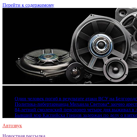
Перейти к содержимому
6 августа, 2026
Один человек погиб в результате атаки ВСУ на Белгород
Политика-либертарианца Михаила Светова* заочно арест
84-летний смоленский пенсионер четыре дня выживал в 
Бывший мэр Каспийска Гонцов задержан по делу о взятк
Автозвук
Новостная рассылка