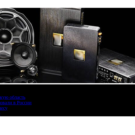
скую область
овали в России
лесу
е