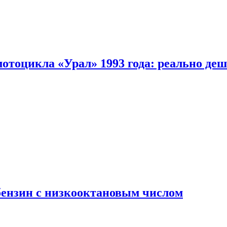
мотоцикла «Урал» 1993 года: реально де
бензин с низкооктановым числом