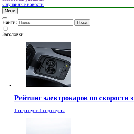
Случайные новости
Меню
Найти:
Заголовки
Рейтинг электрокаров по скорости з
1 год спустя
1 год спустя