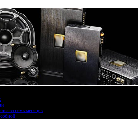
С
ии
нса за семь месяцев
особной