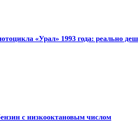
мотоцикла «Урал» 1993 года: реально де
бензин с низкооктановым числом