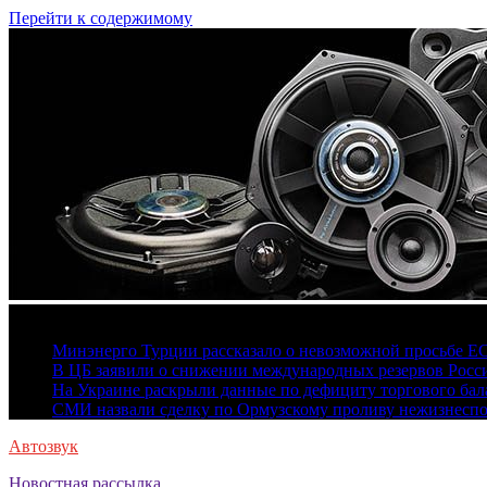
Перейти к содержимому
7 августа, 2026
Минэнерго Турции рассказало о невозможной просьбе Е
В ЦБ заявили о снижении международных резервов Росс
На Украине раскрыли данные по дефициту торгового бала
СМИ назвали сделку по Ормузскому проливу нежизнесп
Автозвук
Новостная рассылка