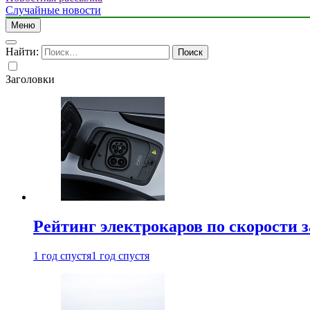
Случайные новости
Меню
Найти:
Заголовки
Рейтинг электрокаров по скорости з
1 год спустя
1 год спустя