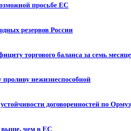
возможной просьбе ЕС
одных резервов России
ициту торгового баланса за семь месяц
 проливу нежизнеспособной
 устойчивости договоренностей по Ормуз
 выше, чем в ЕС