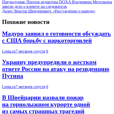
Предыдущая:
Против редактора DOXA Владимира Метелкина
завели дело о клевете на следователя
Далее:
Виктор Шендерович: «Рассуждение о народе»
Похожие новости
Мадуро заявил о готовности обсуждать
с США борьбу с наркоторговлей
Lenta.ru
7 месяцев спустя
0
Украину предупредили о жестком
ответе России на атаку на резиденцию
Путина
Lenta.ru
7 месяцев спустя
0
В Швейцарии назвали пожар
на горнолыжном курорте одной
из самых страшных трагедий