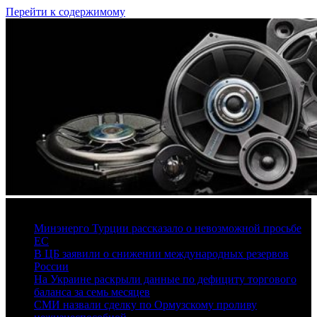
Перейти к содержимому
8 августа, 2026
Минэнерго Турции рассказало о невозможной просьбе
ЕС
В ЦБ заявили о снижении международных резервов
России
На Украине раскрыли данные по дефициту торгового
баланса за семь месяцев
СМИ назвали сделку по Ормузскому проливу