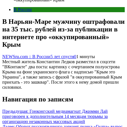
В России
В Нарьян-Маре мужчину оштрафовали
на 35 тыс. рублей из-за публикации в
интернете про «оккупированный»
Крым
NEWSru.com :: В России
5 лет спустя
0
1 минуты
Местный житель Константин Ледков разместил в соцсети
"ВКонтакте" два поста: картинку с очертанием полуострова
Крыма на фоне украинского флага с надписью "Крым это
Украина", а также запись с фразой "в оккупированный Крым
приехать - это зашквар". После этого к нему домой пришли
силовики.
Навигация по записям
Предыдущая:
Гонконгский медиамагнат Джимми Лай
приговорен к дополнительным 14 месяцам тюрьмы за
организацию незаконных массовых акций
Далее:
Оборот русскоязычного даркнет-рынка «Гидра» вырос