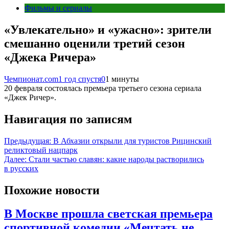
Фильмы и сериалы
«Увлекательно» и «ужасно»: зрители
смешанно оценили третий сезон
«Джека Ричера»
Чемпионат.com
1 год спустя
0
1 минуты
20 февраля состоялась премьера третьего сезона сериала
«Джек Ричер».
Навигация по записям
Предыдущая:
В Абхазии открыли для туристов Рицинский
реликтовый нацпарк
Далее:
Стали частью славян: какие народы растворились
в русских
Похожие новости
В Москве прошла светская премьера
спортивной комедии «Мечтать не