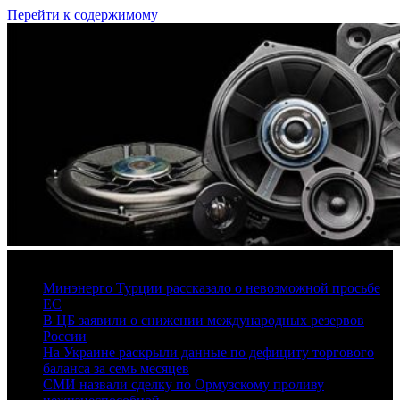
Перейти к содержимому
7 августа, 2026
Минэнерго Турции рассказало о невозможной просьбе
ЕС
В ЦБ заявили о снижении международных резервов
России
На Украине раскрыли данные по дефициту торгового
баланса за семь месяцев
СМИ назвали сделку по Ормузскому проливу