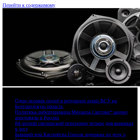
Перейти к содержимому
6 августа, 2026
Один человек погиб в результате атаки ВСУ на
Белгородскую область
Политика-либертарианца Михаила Светова* заочно
арестовали в России
84-летний смоленский пенсионер четыре дня выживал
в лесу
Бывший мэр Каспийска Гонцов задержан по делу о