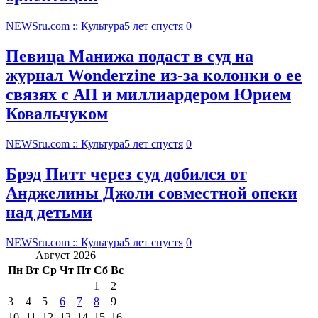
NEWSru.com :: Культура
5 лет спустя
0
Певица Манижа подаст в суд на
журнал Wonderzine из-за колонки о ее
связях с АП и миллиардером Юрием
Ковальчуком
NEWSru.com :: Культура
5 лет спустя
0
Брэд Питт через суд добился от
Анджелины Джоли совместной опеки
над детьми
NEWSru.com :: Культура
5 лет спустя
0
Август 2026
Пн
Вт
Ср
Чт
Пт
Сб
Вс
1
2
3
4
5
6
7
8
9
10
11
12
13
14
15
16