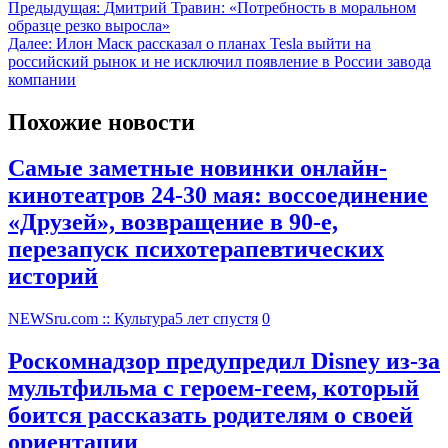
Предыдущая:
Дмитрий Травин: «Потребность в моральном
образце резко выросла»
Далее:
Илон Маск рассказал о планах Tesla выйти на
российский рынок и не исключил появление в России завода
компании
Похожие новости
Самые заметные новинки онлайн-
кинотеатров 24-30 мая: воссоединение
«Друзей», возвращение в 90-е,
перезапуск психотерапевтических
историй
NEWSru.com :: Культура
5 лет спустя
0
Роскомнадзор предупредил Disney из-за
мультфильма c героем-геем, который
боится рассказать родителям о своей
ориентации