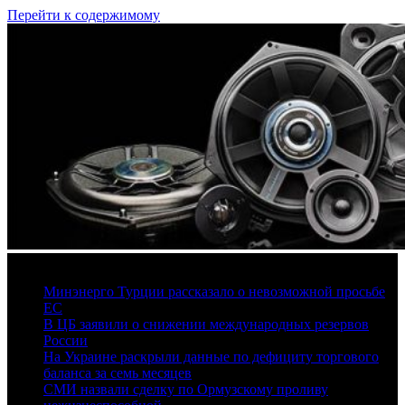
Перейти к содержимому
7 августа, 2026
Минэнерго Турции рассказало о невозможной просьбе
ЕС
В ЦБ заявили о снижении международных резервов
России
На Украине раскрыли данные по дефициту торгового
баланса за семь месяцев
СМИ назвали сделку по Ормузскому проливу