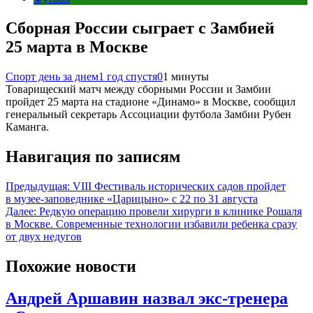
Сборная России сыграет с Замбией
25 марта в Москве
Спорт день за днем
1 год спустя
0
1 минуты
Товарищеский матч между сборными России и Замбии
пройдет 25 марта на стадионе «Динамо» в Москве, сообщил
генеральный секретарь Ассоциации футбола Замбии Рубен
Каманга.
Навигация по записям
Предыдущая:
VIII Фестиваль исторических садов пройдет
в музее-заповеднике «Царицыно» с 22 по 31 августа
Далее:
Редкую операцию провели хирурги в клинике Рошаля
в Москве. Современные технологии избавили ребенка сразу
от двух недугов
Похожие новости
Андрей Аршавин назвал экс-тренера