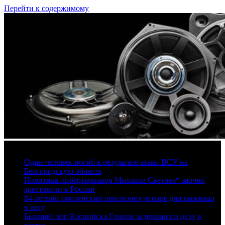
Перейти к содержимому
6 августа, 2026
Один человек погиб в результате атаки ВСУ на
Белгородскую область
Политика-либертарианца Михаила Светова* заочно
арестовали в России
84-летний смоленский пенсионер четыре дня выживал
в лесу
Бывший мэр Каспийска Гонцов задержан по делу о