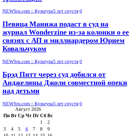
NEWSru.com :: Культура
5 лет спустя
0
Певица Манижа подаст в суд на
журнал Wonderzine из-за колонки о ее
связях с АП и миллиардером Юрием
Ковальчуком
NEWSru.com :: Культура
5 лет спустя
0
Брэд Питт через суд добился от
Анджелины Джоли совместной опеки
над детьми
NEWSru.com :: Культура
5 лет спустя
0
Август 2026
Пн
Вт
Ср
Чт
Пт
Сб
Вс
1
2
3
4
5
6
7
8
9
10
11
12
13
14
15
16