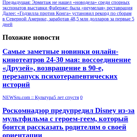
Предыдущая:
Эрмитаж не нашел «новодела» среди спорных
экспонатов выставки Фаберже: была «неумелая» реставрация
Далее:
«Годзилла против Конга» установил рекорд по сборам
в Северной Америке, заработав 48,5 млн долларов за первые 5
дней
Похожие новости
Самые заметные новинки онлайн-
кинотеатров 24-30 мая: воссоединение
«Друзей», возвращение в 90-е,
перезапуск психотерапевтических
историй
NEWSru.com :: Культура
5 лет спустя
0
Роскомнадзор предупредил Disney из-за
мультфильма c героем-геем, который
боится рассказать родителям о своей
ориентации