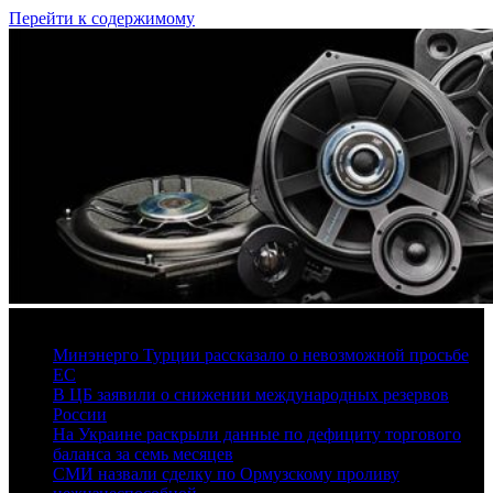
Перейти к содержимому
8 августа, 2026
Минэнерго Турции рассказало о невозможной просьбе
ЕС
В ЦБ заявили о снижении международных резервов
России
На Украине раскрыли данные по дефициту торгового
баланса за семь месяцев
СМИ назвали сделку по Ормузскому проливу