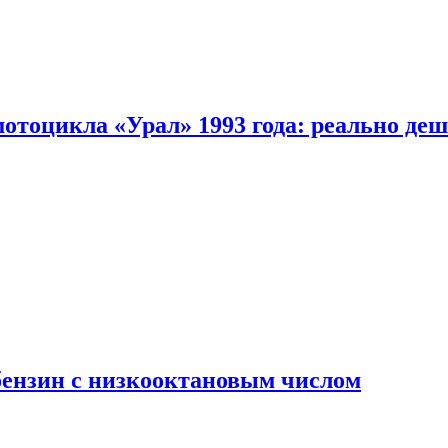
мотоцикла «Урал» 1993 года: реально де
бензин с низкооктановым числом