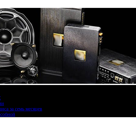
С
ии
нса за семь месяцев
особной