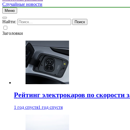
Случайные новости
Меню
Найти:
Заголовки
Рейтинг электрокаров по скорости з
1 год спустя
1 год спустя