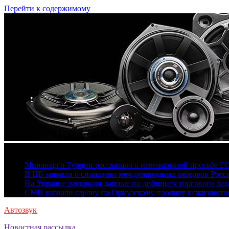
Перейти к содержимому
8 августа, 2026
Минэнерго Турции рассказало о невозможной просьбе Е
В ЦБ заявили о снижении международных резервов Росс
На Украине раскрыли данные по дефициту торгового бала
СМИ назвали сделку по Ормузскому проливу нежизнесп
Автозвук
Новостная рассылка