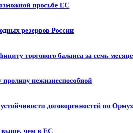
возможной просьбе ЕС
одных резервов России
ициту торгового баланса за семь месяц
 проливу нежизнеспособной
 устойчивости договоренностей по Ормуз
 выше, чем в ЕС