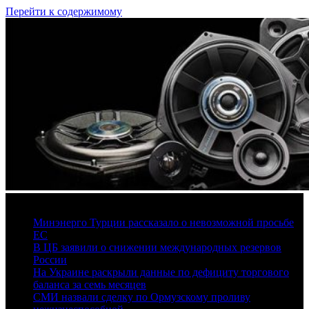
Перейти к содержимому
7 августа, 2026
Минэнерго Турции рассказало о невозможной просьбе
ЕС
В ЦБ заявили о снижении международных резервов
России
На Украине раскрыли данные по дефициту торгового
баланса за семь месяцев
СМИ назвали сделку по Ормузскому проливу