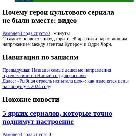
Почему герои культового сериала
не были вместе: видео
Рамблер
3 года спустя
0
1 минуты
С самого первого эпизода зрителей дразнили нарастающим
напряжением между агентом Купером и Одри Хорн.
Навигация по записям
Предыдущая:
Названы самые дешевые направления
путешествий на Новый год для россиян
Далее:
«Рыбная отрасль испытала шок»: как изменятся цены
на горбушу в 2024 году
Похожие новости
5 ярких сериалов, которые точно
поднимут настроение
Рамблер
3 года спустя
0