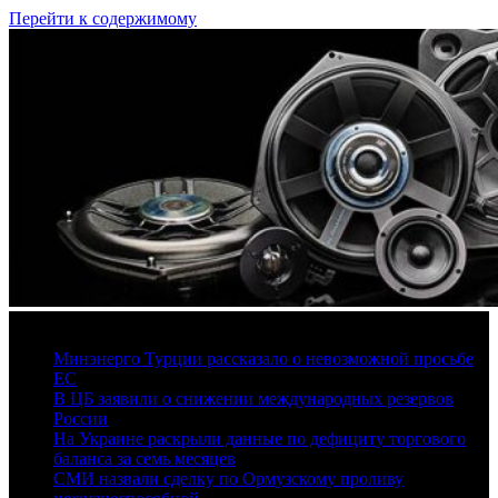
Перейти к содержимому
7 августа, 2026
Минэнерго Турции рассказало о невозможной просьбе
ЕС
В ЦБ заявили о снижении международных резервов
России
На Украине раскрыли данные по дефициту торгового
баланса за семь месяцев
СМИ назвали сделку по Ормузскому проливу