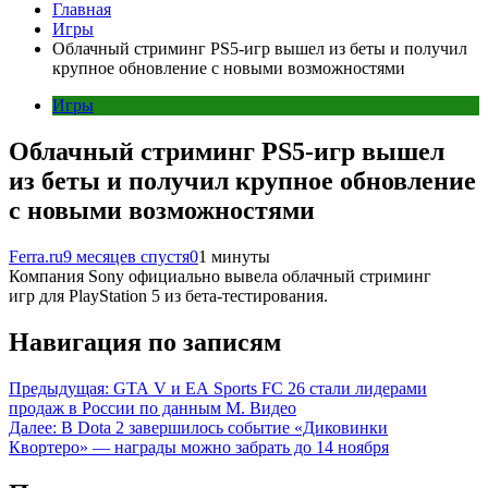
Главная
Игры
Облачный стриминг PS5-игр вышел из беты и получил
крупное обновление с новыми возможностями
Игры
Облачный стриминг PS5-игр вышел
из беты и получил крупное обновление
с новыми возможностями
Ferra.ru
9 месяцев спустя
0
1 минуты
Компания Sony официально вывела облачный стриминг
игр для PlayStation 5 из бета-тестирования.
Навигация по записям
Предыдущая:
GTA V и EA Sports FC 26 стали лидерами
продаж в России по данным М. Видео
Далее:
В Dota 2 завершилось событие «Диковинки
Квортеро» — награды можно забрать до 14 ноября