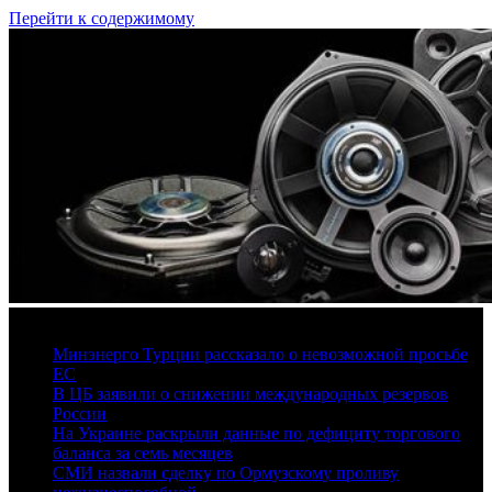
Перейти к содержимому
6 августа, 2026
Минэнерго Турции рассказало о невозможной просьбе
ЕС
В ЦБ заявили о снижении международных резервов
России
На Украине раскрыли данные по дефициту торгового
баланса за семь месяцев
СМИ назвали сделку по Ормузскому проливу