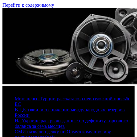
Перейти к содержимому
6 августа, 2026
Минэнерго Турции рассказало о невозможной просьбе
ЕС
В ЦБ заявили о снижении международных резервов
России
На Украине раскрыли данные по дефициту торгового
баланса за семь месяцев
СМИ назвали сделку по Ормузскому проливу