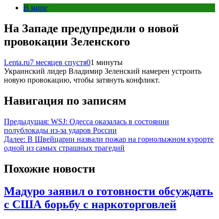
В мире
На Западе предупредили о новой
провокации Зеленского
Lenta.ru
7 месяцев спустя
0
1 минуты
Украинский лидер Владимир Зеленский намерен устроить
новую провокацию, чтобы затянуть конфликт.
Навигация по записям
Предыдущая:
WSJ: Одесса оказалась в состоянии
полублокады из-за ударов России
Далее:
В Швейцарии назвали пожар на горнолыжном курорте
одной из самых страшных трагедий
Похожие новости
Мадуро заявил о готовности обсуждать
с США борьбу с наркоторговлей