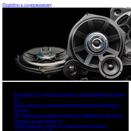
Перейти к содержимому
7 августа, 2026
Минэнерго Турции рассказало о невозможной просьбе
ЕС
В ЦБ заявили о снижении международных резервов
России
На Украине раскрыли данные по дефициту торгового
баланса за семь месяцев
СМИ назвали сделку по Ормузскому проливу