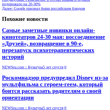
подорожало на 20-30%
Далее:
Google признал борщ российским блюдом
Похожие новости
Самые заметные новинки онлайн-
кинотеатров 24-30 мая: воссоединение
«Друзей», возвращение в 90-е,
перезапуск психотерапевтических
историй
NEWSru.com :: Культура
5 лет спустя
0
Роскомнадзор предупредил Disney из-за
мультфильма c героем-геем, который
боится рассказать родителям о своей
ориентации
NEWSru.com :: Культура
5 лет спустя
0