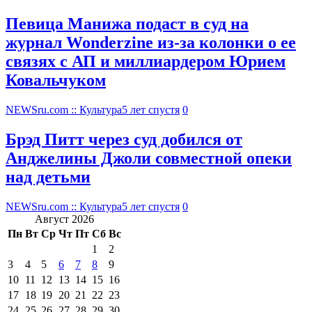
Певица Манижа подаст в суд на
журнал Wonderzine из-за колонки о ее
связях с АП и миллиардером Юрием
Ковальчуком
NEWSru.com :: Культура
5 лет спустя
0
Брэд Питт через суд добился от
Анджелины Джоли совместной опеки
над детьми
NEWSru.com :: Культура
5 лет спустя
0
Август 2026
Пн
Вт
Ср
Чт
Пт
Сб
Вс
1
2
3
4
5
6
7
8
9
10
11
12
13
14
15
16
17
18
19
20
21
22
23
24
25
26
27
28
29
30