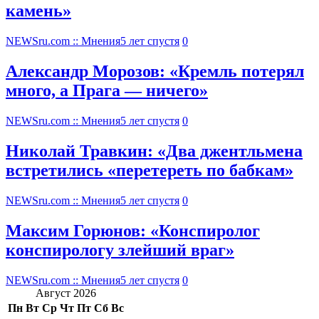
камень»
NEWSru.com :: Мнения
5 лет спустя
0
Александр Морозов: «Кремль потерял
много, а Прага — ничего»
NEWSru.com :: Мнения
5 лет спустя
0
Николай Травкин: «Два джентльмена
встретились «перетереть по бабкам»
NEWSru.com :: Мнения
5 лет спустя
0
Максим Горюнов: «Конспиролог
конспирологу злейший враг»
NEWSru.com :: Мнения
5 лет спустя
0
Август 2026
Пн
Вт
Ср
Чт
Пт
Сб
Вс