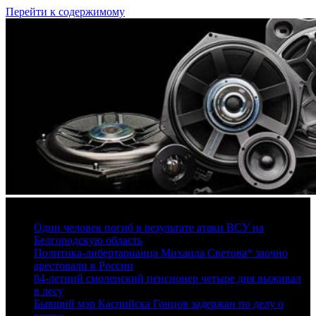
Перейти к содержимому
6 августа, 2026
Один человек погиб в результате атаки ВСУ на
Белгородскую область
Политика-либертарианца Михаила Светова* заочно
арестовали в России
84-летний смоленский пенсионер четыре дня выживал
в лесу
Бывший мэр Каспийска Гонцов задержан по делу о