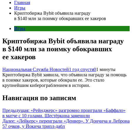
Главная
Игры
Криптобиржа Bybit объявила награду
в $140 млн за поимку обокравших ее хакеров
Игры
Криптобиржа Bybit объявила награду
в $140 млн за поимку обокравших
ее хакеров
Национальная Служба Новостей
1 год спустя
0
1 минуты
Криптобиржа Bybit заявила, что объявила награду за помощь
в поимке хакеров, которые обокрали ее. Это стало
крупнейшим киберограблением в истории.
Навигация по записям
Предыдущая:
«Рейнджерс» разгромно проиграли «Баффало»
в матче с 10 голами. Шестёркина заменили
Далее:
«Лейкерс» переиграли «Денвер». У Дончича и Леброна
57 очков, у Йокича трипл-дабл