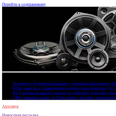
Перейти к содержимому
8 августа, 2026
Минэнерго Турции рассказало о невозможной просьбе Е
В ЦБ заявили о снижении международных резервов Росс
На Украине раскрыли данные по дефициту торгового бала
СМИ назвали сделку по Ормузскому проливу нежизнесп
Автозвук
Новостная рассылка