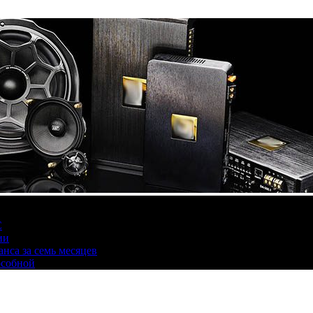
С
ии
нса за семь месяцев
особной