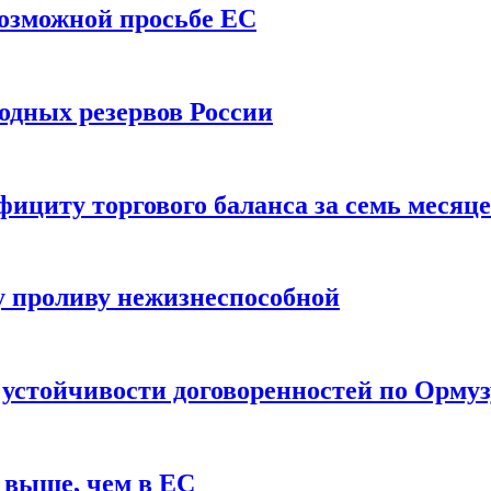
возможной просьбе ЕС
одных резервов России
ициту торгового баланса за семь месяц
 проливу нежизнеспособной
 устойчивости договоренностей по Ормуз
 выше, чем в ЕС