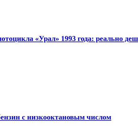
мотоцикла «Урал» 1993 года: реально де
бензин с низкооктановым числом