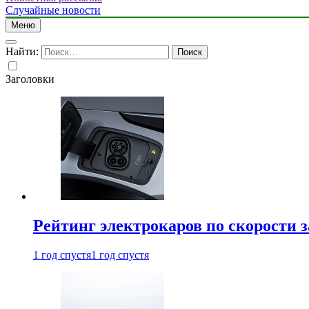
Случайные новости
Меню
Найти:
Заголовки
Рейтинг электрокаров по скорости з
1 год спустя
1 год спустя