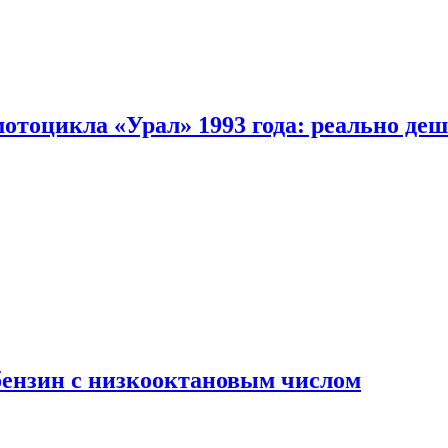
мотоцикла «Урал» 1993 года: реально де
бензин с низкооктановым числом