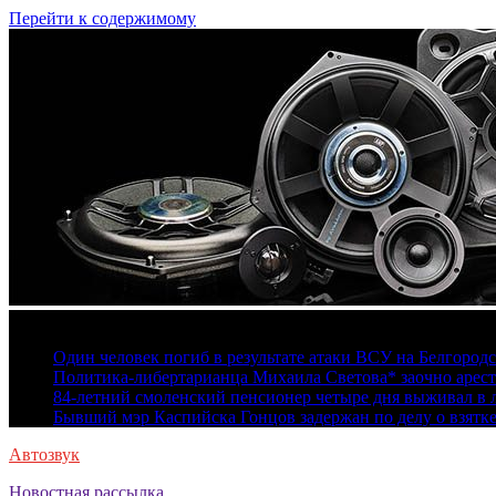
Перейти к содержимому
6 августа, 2026
Один человек погиб в результате атаки ВСУ на Белгород
Политика-либертарианца Михаила Светова* заочно арест
84-летний смоленский пенсионер четыре дня выживал в 
Бывший мэр Каспийска Гонцов задержан по делу о взятк
Автозвук
Новостная рассылка