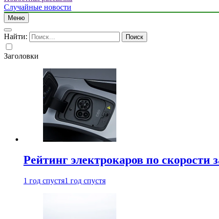
Случайные новости
Меню
Найти:
Заголовки
Рейтинг электрокаров по скорости з
1 год спустя
1 год спустя