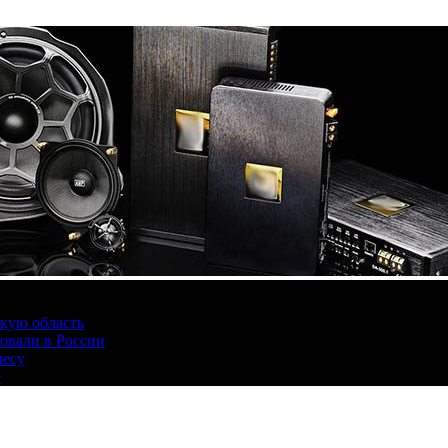
скую область
овали в России
лесу
е