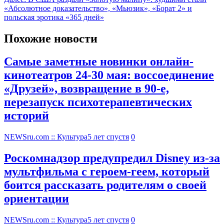
«Абсолютное доказательство», «Мьюзик», «Борат 2» и
польская эротика «365 дней»
Похожие новости
Самые заметные новинки онлайн-
кинотеатров 24-30 мая: воссоединение
«Друзей», возвращение в 90-е,
перезапуск психотерапевтических
историй
NEWSru.com :: Культура
5 лет спустя
0
Роскомнадзор предупредил Disney из-за
мультфильма c героем-геем, который
боится рассказать родителям о своей
ориентации
NEWSru.com :: Культура
5 лет спустя
0