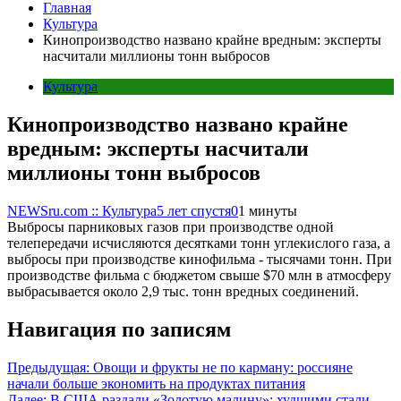
Главная
Культура
Кинопроизводство названо крайне вредным: эксперты
насчитали миллионы тонн выбросов
Культура
Кинопроизводство названо крайне
вредным: эксперты насчитали
миллионы тонн выбросов
NEWSru.com :: Культура
5 лет спустя
0
1 минуты
Выбросы парниковых газов при производстве одной
телепередачи исчисляются десятками тонн углекислого газа, а
выбросы при производстве кинофильма - тысячами тонн. При
производстве фильма с бюджетом свыше $70 млн в атмосферу
выбрасывается около 2,9 тыс. тонн вредных соединений.
Навигация по записям
Предыдущая:
Овощи и фрукты не по карману: россияне
начали больше экономить на продуктах питания
Далее:
В США раздали «Золотую малину»: худшими стали