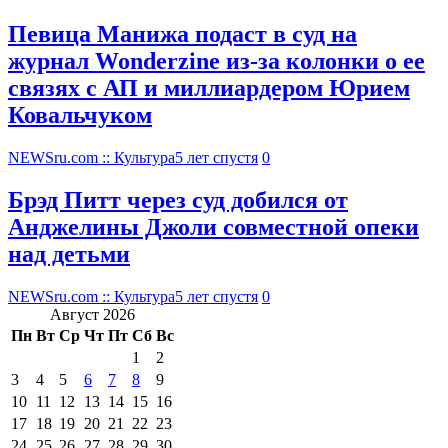
Певица Манижа подаст в суд на
журнал Wonderzine из-за колонки о ее
связях с АП и миллиардером Юрием
Ковальчуком
NEWSru.com :: Культура
5 лет спустя
0
Брэд Питт через суд добился от
Анджелины Джоли совместной опеки
над детьми
NEWSru.com :: Культура
5 лет спустя
0
Август 2026
Пн
Вт
Ср
Чт
Пт
Сб
Вс
1
2
3
4
5
6
7
8
9
10
11
12
13
14
15
16
17
18
19
20
21
22
23
24
25
26
27
28
29
30