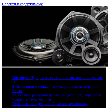
Перейти к содержимому
7 августа, 2026
Минэнерго Турции рассказало о невозможной просьбе
ЕС
В ЦБ заявили о снижении международных резервов
России
На Украине раскрыли данные по дефициту торгового
баланса за семь месяцев
СМИ назвали сделку по Ормузскому проливу