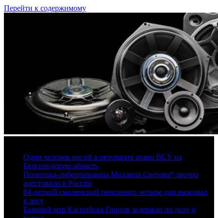
Перейти к содержимому
6 августа, 2026
Один человек погиб в результате атаки ВСУ на
Белгородскую область
Политика-либертарианца Михаила Светова* заочно
арестовали в России
84-летний смоленский пенсионер четыре дня выживал
в лесу
Бывший мэр Каспийска Гонцов задержан по делу о