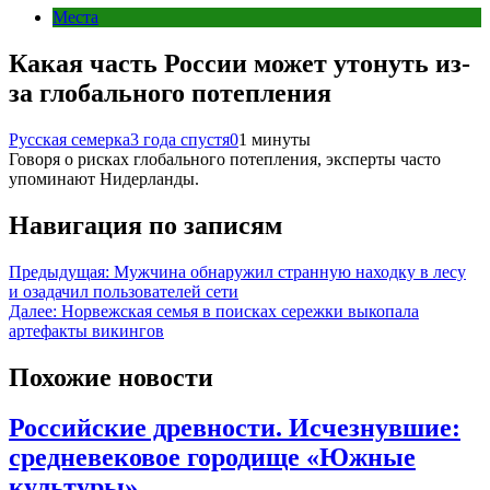
Места
Какая часть России может утонуть из-
за глобального потепления
Русская семерка
3 года спустя
0
1 минуты
Говоря о рисках глобального потепления, эксперты часто
упоминают Нидерланды.
Навигация по записям
Предыдущая:
Мужчина обнаружил странную находку в лесу
и озадачил пользователей сети
Далее:
Норвежская семья в поисках сережки выкопала
артефакты викингов
Похожие новости
Российские древности. Исчезнувшие:
средневековое городище «Южные
культуры»