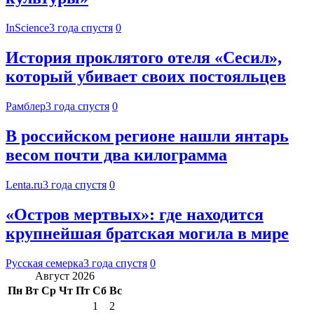
InScience
3 года спустя
0
История проклятого отеля «Сесил»,
который убивает своих постояльцев
Рамблер
3 года спустя
0
В российском регионе нашли янтарь
весом почти два килограмма
Lenta.ru
3 года спустя
0
«Остров мертвых»: где находится
крупнейшая братская могила в мире
Русская семерка
3 года спустя
0
Август 2026
Пн
Вт
Ср
Чт
Пт
Сб
Вс
1
2