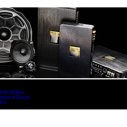
скую область
овали в России
лесу
е