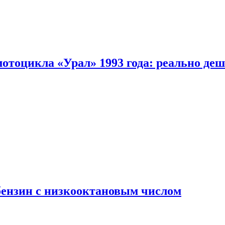
мотоцикла «Урал» 1993 года: реально де
бензин с низкооктановым числом