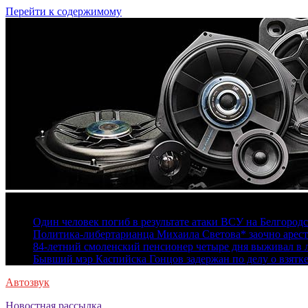
Перейти к содержимому
6 августа, 2026
Один человек погиб в результате атаки ВСУ на Белгород
Политика-либертарианца Михаила Светова* заочно арест
84-летний смоленский пенсионер четыре дня выживал в 
Бывший мэр Каспийска Гонцов задержан по делу о взятк
Автозвук
Новостная рассылка