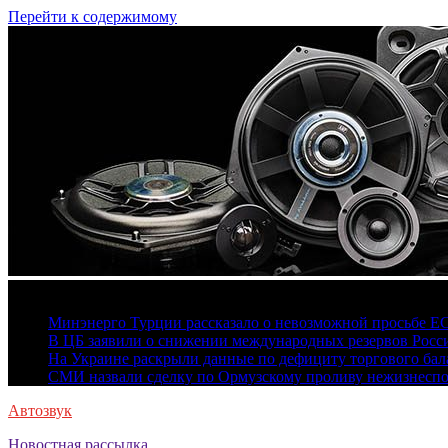
Перейти к содержимому
7 августа, 2026
Минэнерго Турции рассказало о невозможной просьбе Е
В ЦБ заявили о снижении международных резервов Росс
На Украине раскрыли данные по дефициту торгового бала
СМИ назвали сделку по Ормузскому проливу нежизнесп
Автозвук
Новостная рассылка