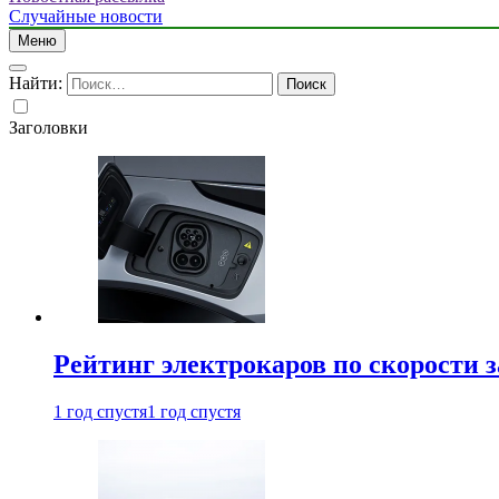
Случайные новости
Меню
Найти:
Заголовки
Рейтинг электрокаров по скорости з
1 год спустя
1 год спустя