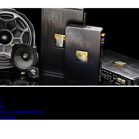
С
ии
нса за семь месяцев
особной