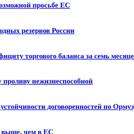
возможной просьбе ЕС
одных резервов России
ициту торгового баланса за семь месяц
 проливу нежизнеспособной
 устойчивости договоренностей по Ормуз
 выше, чем в ЕС