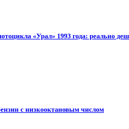
мотоцикла «Урал» 1993 года: реально де
бензин с низкооктановым числом