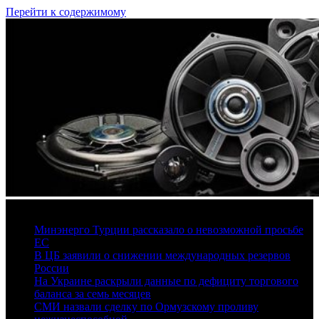
Перейти к содержимому
7 августа, 2026
Минэнерго Турции рассказало о невозможной просьбе
ЕС
В ЦБ заявили о снижении международных резервов
России
На Украине раскрыли данные по дефициту торгового
баланса за семь месяцев
СМИ назвали сделку по Ормузскому проливу