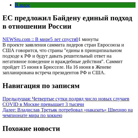
В мире
ЕС предложил Байдену единый подход
в отношении России
NEWSru.com :: В мире
5 лет спустя
0
1 минуты
В проекте заявления саммита лидеров стран Евросоюза и
США говорится, что страны "едины в принципиальном
подходе к РФ и будут давать решительный ответ на
негативное поведение и враждебные действия". Саммит
пройдет 15 июня в Брюсселе. На 16 июня в Женеве
запланирована встреча президентов РФ и США.
Навигация по записям
Предыдущая:
Четвертые сутки подряд число новых случаев
COVID в Москве превышает 3 тысячи
Далее:
Владислав Третьяк потребовал «наказать» Швецию на
чемпионате мира по хоккею
Похожие новости