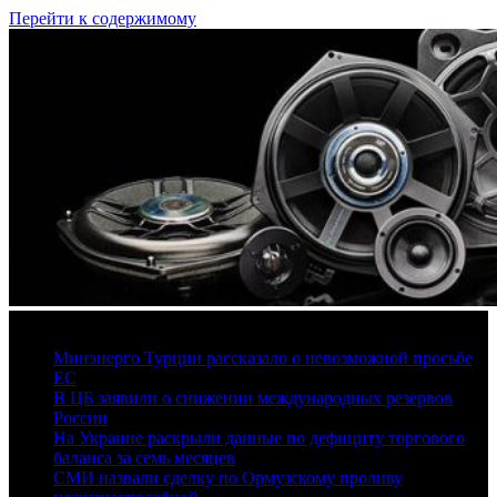
Перейти к содержимому
7 августа, 2026
Минэнерго Турции рассказало о невозможной просьбе
ЕС
В ЦБ заявили о снижении международных резервов
России
На Украине раскрыли данные по дефициту торгового
баланса за семь месяцев
СМИ назвали сделку по Ормузскому проливу