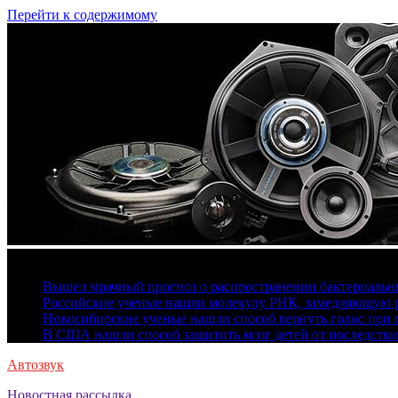
Перейти к содержимому
8 августа, 2026
Вышел мрачный прогноз о распространении бактериальн
Российские ученые нашли молекулу РНК, замедляющую р
Новосибирские ученые нашли способ вернуть голос при 
В США нашли способ защитить мозг детей от последстви
Автозвук
Новостная рассылка