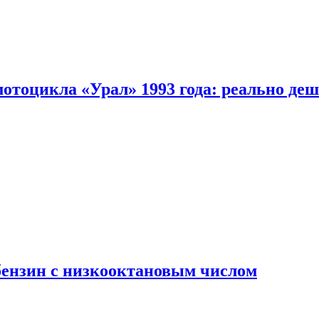
мотоцикла «Урал» 1993 года: реально де
бензин с низкооктановым числом