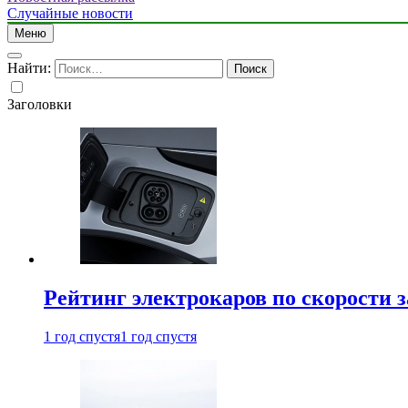
Случайные новости
Меню
Найти:
Заголовки
Рейтинг электрокаров по скорости з
1 год спустя
1 год спустя