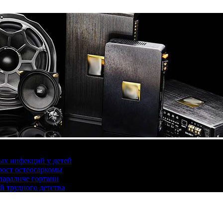
ых инфекций у детей
ост остеосаркомы
параличе гортани
й трудного детства